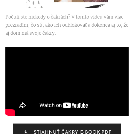
Počuli ste niekedy o čakrách? V tomto videu vám viac
prezradím, čo sú, ako ich odblokovať a dokonca aj to, že
aj dom má svoje čakry.
STIAHNUŤ ČAKRY E-BOOK.PDF