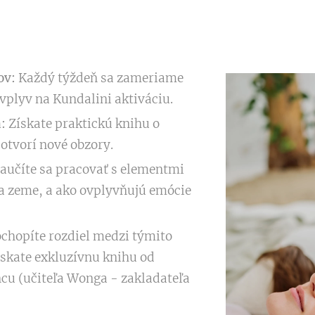
ov:
Každý týždeň sa zameriame
 vplyv na Kundalini aktiváciu.
:
Získate praktickú knihu o
otvorí nové obzory.
učíte sa pracovať s elementmi
a zeme, a ako ovplyvňujú emócie
chopíte rozdiel medzi týmito
skate exkluzívnu knihu od
ncu (učiteľa Wonga - zakladateľa