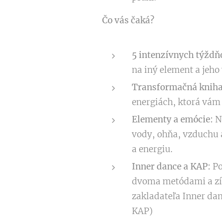
Čo vás čaká?
5 intenzívnych týždň
na iný element a jeho
Transformačná kniha
energiách, ktorá vám 
Elementy a emócie:
Na
vody, ohňa, vzduchu 
a energiu.
Inner dance a KAP:
Po
dvoma metódami a zí
zakladateľa Inner da
KAP)