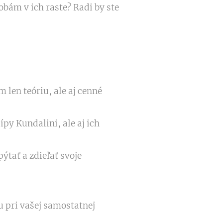
obám v ich raste? Radi by ste
len teóriu, ale aj cenné
ípy Kundalini, ale aj ich
ýtať a zdieľať svoje
u pri vašej samostatnej