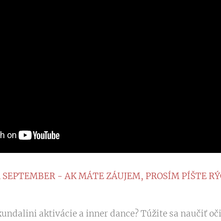
EPTEMBER - AK MÁTE ZÁUJEM, PROSÍM PÍŠTE RÝ
 kundalini aktivácie a inner dance? Túžite sa naučiť oči