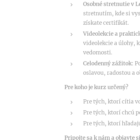
Osobné stretnutie v L
stretnutím, kde si vy
získate certifikát.
Videolekcie a praktic
videolekcie a úlohy,
vedomosti.
Celodenný zážitok:
Po
oslavou, radostou a 
Pre koho je kurz určený?
Pre tých, ktorí cítia 
Pre tých, ktorí chcú
Pre tých, ktorí hľada
Pripojte sa k nám a objavte s