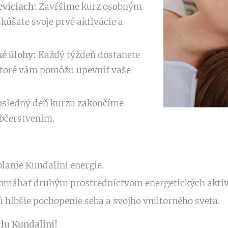
eviciach:
Zavŕšime kurz osobným
skúšate svoje prvé aktivácie a
ké úlohy:
Každý týždeň dostanete
 ktoré vám pomôžu upevniť vaše
sledný deň kurzu zakončíme
občerstvením.
volanie Kundalini energie.
 pomáhať druhým prostredníctvom energetických aktiv
jú hlbšie pochopenie seba a svojho vnútorného sveta.
ilu Kundalini!