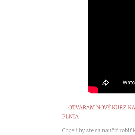
✨OTVÁRAM NOVÝ KURZ NA S
PLNIA
✨
Chceli by ste sa naučiť robiť