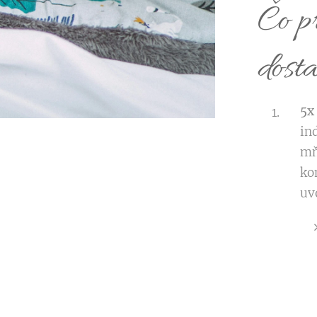
Čo p
dosta
5x
in
mň
ko
uv