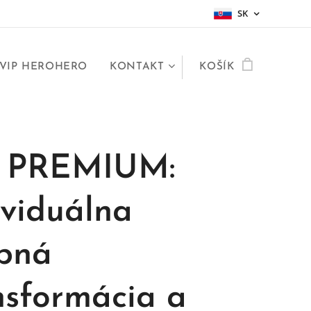
SK
VIP HEROHERO
KONTAKT
KOŠÍK
P PREMIUM:
ividuálna
bná
nsformácia a