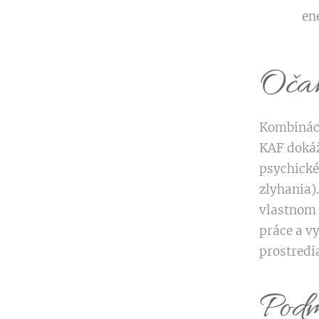
en
Očak
Kombináci
KAF dokáže
psychické
zlyhania)
vlastnom 
práce a v
prostredia
Podm