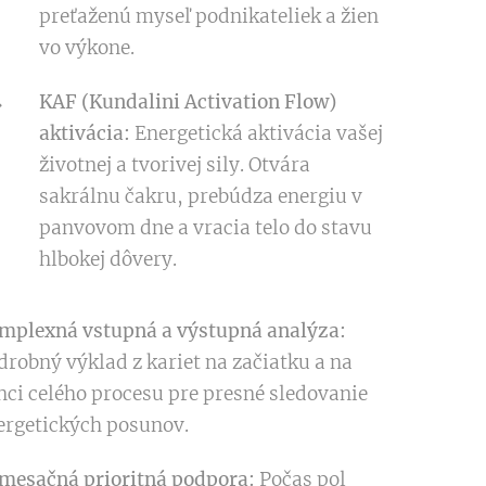
preťaženú myseľ podnikateliek a žien
vo výkone.
KAF (Kundalini Activation Flow)
aktivácia:
Energetická aktivácia vašej
životnej a tvorivej sily. Otvára
sakrálnu čakru, prebúdza energiu v
panvovom dne a vracia telo do stavu
hlbokej dôvery.
mplexná vstupná a výstupná analýza:
drobný výklad z kariet na začiatku a na
nci celého procesu pre presné sledovanie
ergetických posunov.
mesačná prioritná podpora:
Počas pol