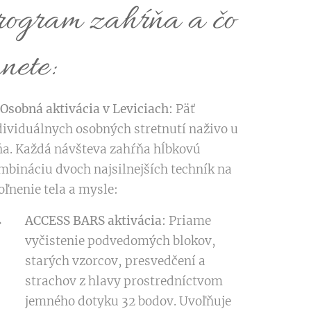
rogram zahŕňa a čo
nete:
 Osobná aktivácia v Leviciach:
Päť
dividuálnych osobných stretnutí naživo u
a. Každá návšteva zahŕňa hĺbkovú
mbináciu dvoch najsilnejších techník na
oľnenie tela a mysle:
ACCESS BARS aktivácia:
Priame
vyčistenie podvedomých blokov,
starých vzorcov, presvedčení a
strachov z hlavy prostredníctvom
jemného dotyku 32 bodov. Uvoľňuje