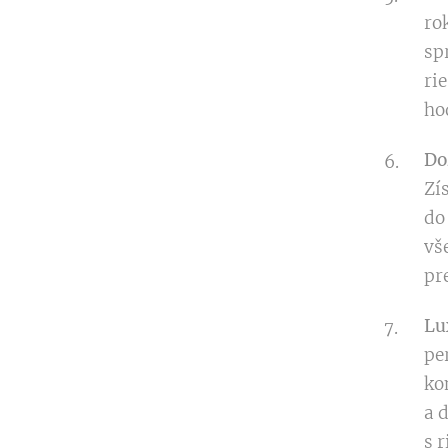
ro
sp
ri
ho
Do
Zí
do
vš
pr
Lu
pe
ko
a 
s 