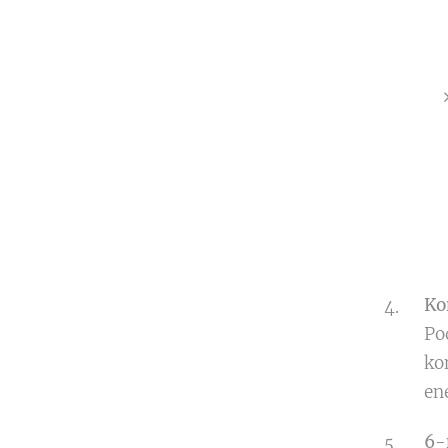
Ko
Po
ko
en
6-