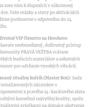
ka som vám k dispozícii v súkromnej
ráve. Vaše otázky a stavy po aktiváciách
ešime prednostne s odpoveďou do 24
dín.
životné VIP členstvo na Herohero:
skavate neobmedzený, doživotný prístup
 komunity PRAVÁ VEŠTBA vrátane
etkých budúcich materiálov a sobotných
enosov pre udržanie vysokých vibrácií.
xusný rituálny kufrík (Master Box):
Sada
rsonalizovaných náramkov s
mponentmi z pravého 14-karátového zlata
drahými kameňmi najvyššej kvality, spolu
rituálnymi sviečkami na domáce ukotvenie