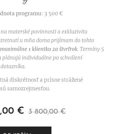
dnota programu:
3 500 €
a materské povinnosti a exkluzivitu
stretnutí u mňa doma prijímam do tohto
maximálne 1 klientku za štvrťrok
. Termíny 5
sa plánujú individuálne po schválení
 dotazníka.
tná diskrétnosť a prísne strážené
sú samozrejmesťou.
,00
€
3 800,00
€