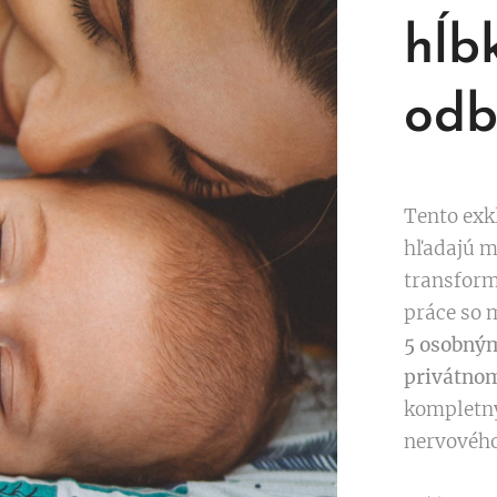
hĺb
odb
Tento exk
hľadajú m
transform
práce so 
5 osobným
privátnom
kompletný
nervového