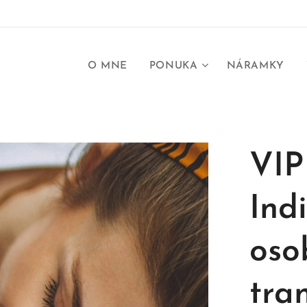
O MNE
PONUKA
NÁRAMKY
VI
Ind
oso
tra