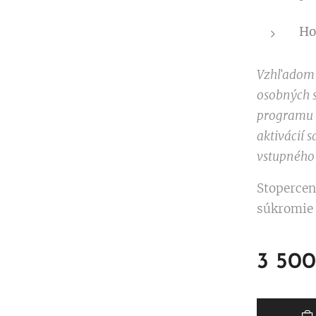
Ho
Vzhľadom n
osobných 
programu
aktivácií 
vstupného
Stopercen
súkromie 
3 500