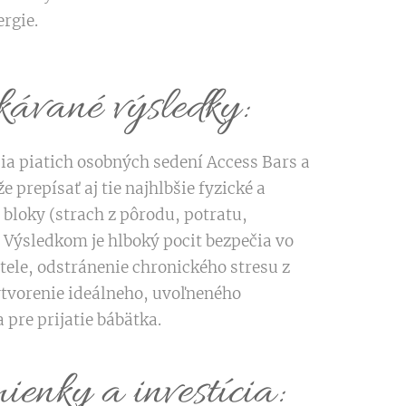
ergie.
ávané výsledky:
a piatich osobných sedení Access Bars a
 prepísať aj tie najhlbšie fyzické a
 bloky (strach z pôrodu, potratu,
. Výsledkom je hlboký pocit bezpečia vo
tele, odstránenie chronického stresu z
ytvorenie ideálneho, uvoľneného
 pre prijatie bábätka.
ienky a investícia: