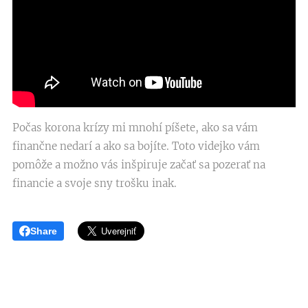
Počas korona krízy mi mnohí píšete, ako sa vám
finančne nedarí a ako sa bojíte. Toto videjko vám
pomôže a možno vás inšpiruje začať sa pozerať na
financie a svoje sny trošku inak.
Share