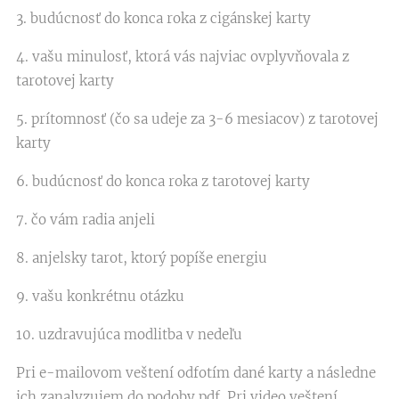
3. budúcnosť do konca roka z cigánskej karty
4. vašu minulosť, ktorá vás najviac ovplyvňovala z
tarotovej karty
5. prítomnosť (čo sa udeje za 3-6 mesiacov) z tarotovej
karty
6. budúcnosť do konca roka z tarotovej karty
7. čo vám radia anjeli
8. anjelsky tarot, ktorý popíše energiu
9. vašu konkrétnu otázku
10. uzdravujúca modlitba v nedeľu
Pri e-mailovom veštení odfotím dané karty a následne
ich zanalyzujem do podoby pdf. Pri video veštení