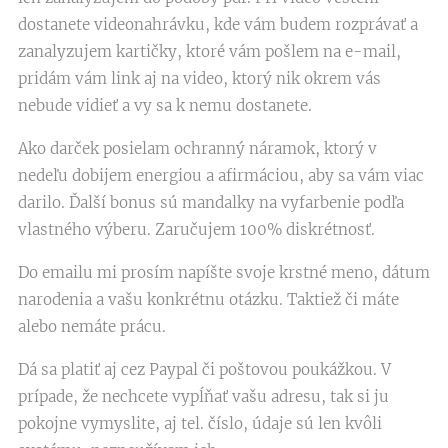
dostanete videonahrávku, kde vám budem rozprávať a
zanalyzujem kartičky, ktoré vám pošlem na e-mail,
pridám vám link aj na video, ktorý nik okrem vás
nebude vidieť a vy sa k nemu dostanete.
Ako darček posielam ochranný náramok, ktorý v
nedeľu dobijem energiou a afirmáciou, aby sa vám viac
darilo. Ďalší bonus sú mandalky na vyfarbenie podľa
vlastného výberu. Zaručujem 100% diskrétnosť.
Do emailu mi prosím napíšte svoje krstné meno, dátum
narodenia a vašu konkrétnu otázku. Taktiež či máte
alebo nemáte prácu.
Dá sa platiť aj cez Paypal či poštovou poukážkou. V
prípade, že nechcete vypĺňať vašu adresu, tak si ju
pokojne vymyslite, aj tel. číslo, údaje sú len kvôli