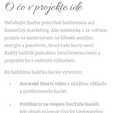
O čo v projekte ide
Nečakajte žiadne povrchné hodnotenia ani
komerčný marketing. Ako mentorka s 21-ročnou
praxou sa zameriavam na hlbokú analýzu,
energiu a posolstvo, ktoré vaše karty nesú.
Každý balíček podrobím intuitívnemu testu a
prepojím ho s reálnym výkladom.
Ku každému balíčku kariet vytvorím:
Autorské Shorts video
s ukážkou výkladu
a predstavením kariet.
Publikáciu na mojom YouTube kanáli
,
kde obsah oslovuje tisícky sledovateľov.