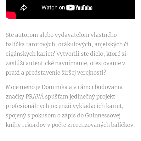
Ste autorom alebo vydavateľom vlastného
balíčka tarotových, orákulových, anjelských či
cigánskych kariet? Vytvorili ste dielo, ktoré si
zaslúži autentické navnímanie, otestovanie v
praxi a predstavenie širšej verejnosti?
Moje meno je Dominika a v rámci budovania
značky PRAVÁ spúšťam jedinečný projekt
profesionálnych recenzií vykladacích kariet,
spojený s pokusom o zápis do Guinnessovej
knihy rekordov v počte zrecenzovaných balíčkov.