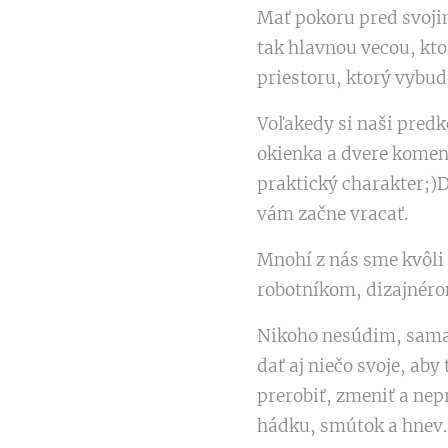
Mať pokoru pred svoji
tak hlavnou vecou, kto
priestoru, ktorý vybud
Voľakedy si naši predko
okienka a dvere koment
praktický charakter;)Do
vám začne vracať.
Mnohí z nás sme kvôli 
robotníkom, dizajnéro
Nikoho nesúdim, sama 
dať aj niečo svoje, aby
prerobiť, zmeniť a nepr
hádku, smútok a hnev