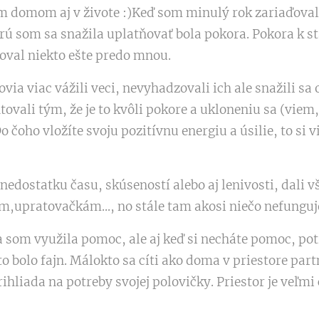
m domom aj v živote :)Keď som minulý rok zariaďova
rú som sa snažila uplatňovať bola pokora. Pokora k 
oval niekto ešte predo mnou.
via viac vážili veci, nevyhadzovali ich ale snažili sa
ovali tým, že je to kvôli pokore a ukloneniu sa (viem,
 čoho vložíte svoju pozitívnu energiu a úsilie, to si v
nedostatku času, skúseností alebo aj lenivosti, dali v
m,upratovačkám..., no stále tam akosi niečo nefunguj
som využila pomoc, ale aj keď si necháte pomoc, potr
 to bolo fajn. Málokto sa cíti ako doma v priestore par
ihliada na potreby svojej polovičky. Priestor je veľmi
.