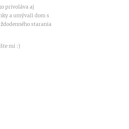
o privoláva aj
linky a umývali dom s
každodenného starania
šte mi :)