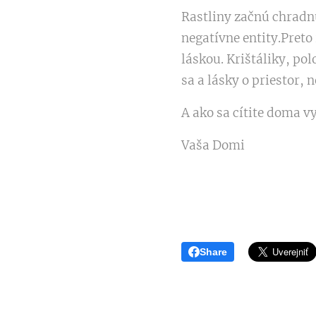
Rastliny začnú chradnú
negatívne entity.Preto 
láskou. Krištáliky, po
sa a lásky o priestor, 
A ako sa cítite doma v
Vaša Domi
Share