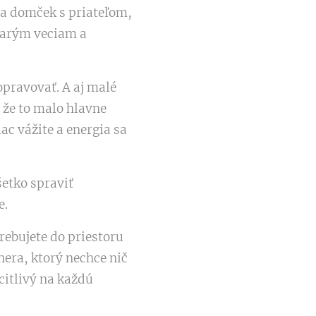
la domček s priateľom,
starým veciam a
 opravovať. A aj malé
 že to malo hlavne
iac vážite a energia sa
šetko spraviť
e.
ebujete do priestoru
tnera, ktorý nechce nič
 citlivý na každú