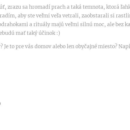
ť, zrazu sa hromadí prach a taká temnota, ktorá ľahk
radím, aby ste veľmi veľa vetrali, zaobstarali si rast
lodrahokami a rituály majú veľmi silnú moc, ale bez 
nebudú mať taký účinok :)
y? Je to pre vás domov alebo len obyčajné miesto? Napí