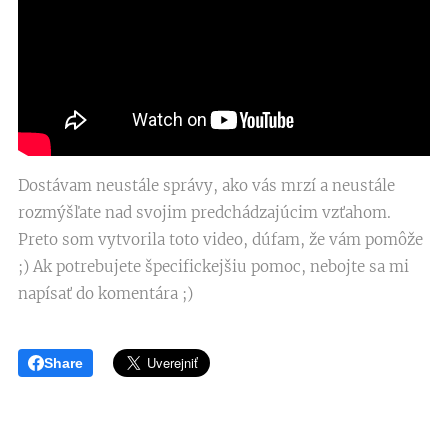
Dostávam neustále správy, ako vás mrzí a neustále
rozmýšľate nad svojim predchádzajúcim vzťahom.
Preto som vytvorila toto video, dúfam, že vám pomôže
;) Ak potrebujete špecifickejšiu pomoc, nebojte sa mi
napísať do komentára ;)
Share