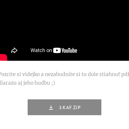
Pozrite si videjko a nezabudnite si tu dole stiahnuť 
llarazu aj jeho hudbu ;)
3.KAF.ZIP